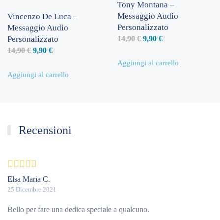
Tony Montana –
Messaggio Audio
Vincenzo De Luca –
Personalizzato
Messaggio Audio
Il
Il
Personalizzato
14,90
€
9,90
€
Il
Il
prezzo
prezzo
14,90
€
9,90
€
prezzo
prezzo
originale
attuale
Aggiungi al carrello
originale
attuale
era:
è:
Aggiungi al carrello
era:
è:
14,90 €.
9,90 €.
14,90 €.
9,90 €.
Recensioni
Valutato
5
su 5
Elsa Maria C.
25 Dicembre 2021
Bello per fare una dedica speciale a qualcuno.