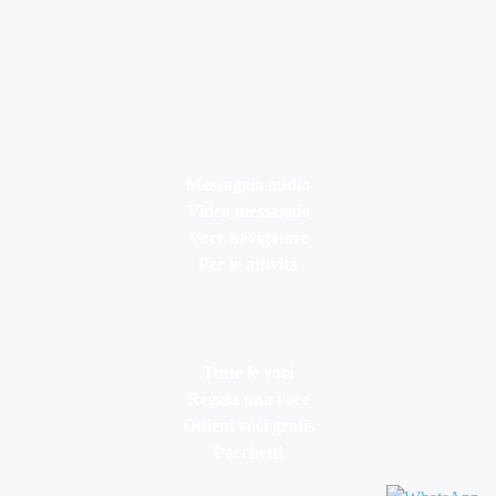
Messaggio audio
Video messaggio
Voce navigatore
Per le attività
Tutte le voci
Regala una voce
Ottieni voci gratis
Pacchetti