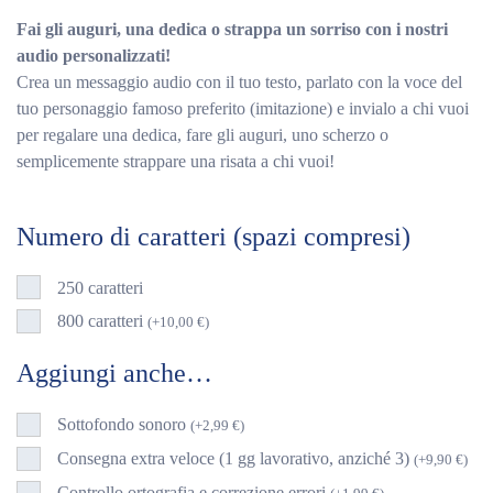
originale
attuale
Fai gli auguri, una dedica o strappa un sorriso con i nostri
audio personalizzati!
era:
è:
Crea un messaggio audio con il tuo testo, parlato con la voce del
tuo personaggio famoso preferito (imitazione) e invialo a chi vuoi
14,90 €.
9,90 €.
per regalare una dedica, fare gli auguri, uno scherzo o
semplicemente strappare una risata a chi vuoi!
Numero di caratteri (spazi compresi)
250 caratteri
800 caratteri
(
+
10,00
€
)
Aggiungi anche…
Sottofondo sonoro
(
+
2,99
€
)
Consegna extra veloce (1 gg lavorativo, anziché 3)
(
+
9,90
€
)
Controllo ortografia e correzione errori