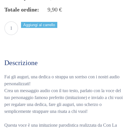
Totale ordine:
9,90
€
Lino
Aggiungi al carrello
Banfi
(giovane)
–
Messaggio
Audio
Descrizione
Personalizzato
quantità
Fai gli auguri, una dedica o strappa un sorriso con i nostri audio
personalizzati!
Crea un messaggio audio con il tuo testo, parlato con la voce del
tuo personaggio famoso preferito (imitazione) e invialo a chi vuoi
per regalare una dedica, fare gli auguri, uno scherzo o
semplicemente strappare una risata a chi vuoi!
Questa voce è una imitazione parodistica realizzata da Con La