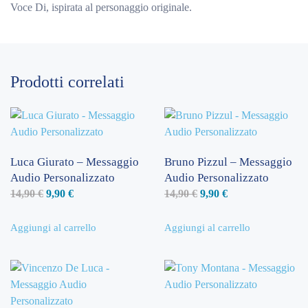
Voce Di, ispirata al personaggio originale.
Prodotti correlati
Luca Giurato – Messaggio
Bruno Pizzul – Messaggio
Audio Personalizzato
Audio Personalizzato
Il
Il
Il
Il
14,90
€
9,90
€
14,90
€
9,90
€
prezzo
prezzo
prezzo
prezzo
originale
attuale
originale
attuale
Aggiungi al carrello
Aggiungi al carrello
era:
è:
era:
è:
14,90 €.
9,90 €.
14,90 €.
9,90 €.