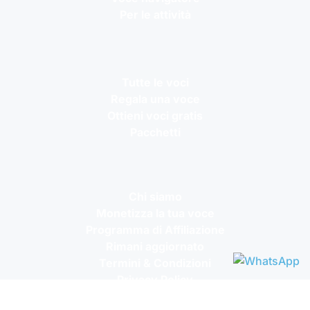
Per le attività
Tutte le voci
Regala una voce
Ottieni voci gratis
Pacchetti
Chi siamo
Monetizza la tua voce
Programma di Affiliazione
Rimani aggiornato
Termini & Condizioni
Privacy Policy
Domande frequenti