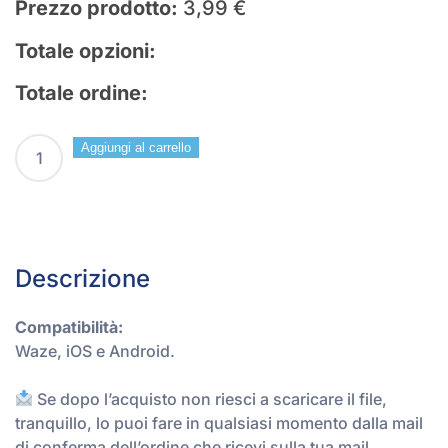
Prezzo prodotto:
3,99
€
Totale opzioni:
Totale ordine:
Regala
Aggiungi al carrello
una
Voce
Navigatore
quantità
Descrizione
Compatibilità:
Waze, iOS e Android.
Se dopo l’acquisto non riesci a scaricare il file,
tranquillo, lo puoi fare in qualsiasi momento dalla mail
di conferma dell’ordine che ricevi sulla tua mail.