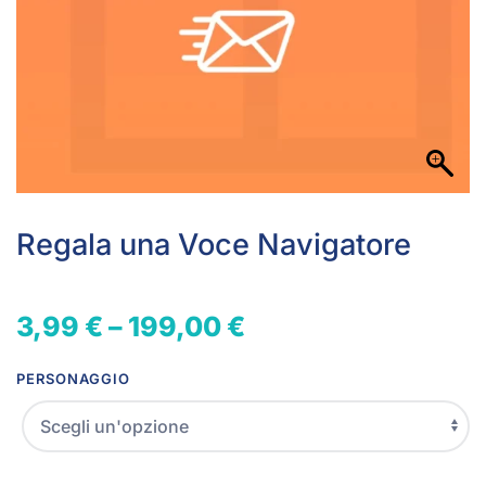
Regala una Voce Navigatore
Fascia
3,99
€
–
199,00
€
di
PERSONAGGIO
prezzo:
da