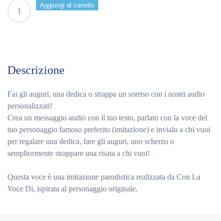
Mike
Aggiungi al carrello
Bongiorno
–
Messaggio
Audio
Personalizzato
Descrizione
quantità
Fai gli auguri, una dedica o strappa un sorriso con i nostri audio
personalizzati!
Crea un messaggio audio con il tuo testo, parlato con la voce del
tuo personaggio famoso preferito (imitazione) e invialo a chi vuoi
per regalare una dedica, fare gli auguri, uno scherzo o
semplicemente strappare una risata a chi vuoi!
Questa voce è una imitazione parodistica realizzata da Con La
Voce Di, ispirata al personaggio originale.