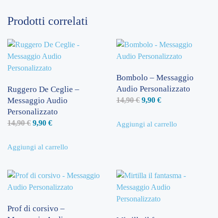
Prodotti correlati
Bombolo – Messaggio
Audio Personalizzato
Ruggero De Ceglie –
Il
Il
Messaggio Audio
14,90
€
9,90
€
Personalizzato
prezzo
prezzo
Il
Il
14,90
€
9,90
€
originale
attuale
Aggiungi al carrello
prezzo
prezzo
era:
è:
originale
attuale
14,90 €.
9,90 €.
Aggiungi al carrello
era:
è:
14,90 €.
9,90 €.
Prof di corsivo –