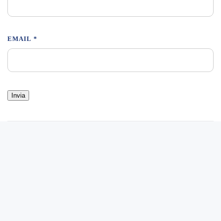
EMAIL
*
Sito web realizzato da
Musa Studio