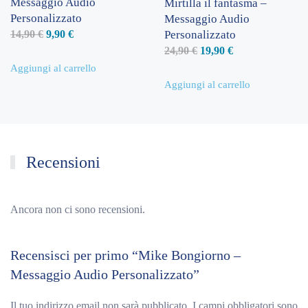
Messaggio Audio
Mirtilla il fantasma –
Personalizzato
Messaggio Audio
Il
Il
14,90
€
9,90
€
Personalizzato
prezzo
prezzo
Il
Il
24,90
€
19,90
€
originale
attuale
prezzo
prezzo
Aggiungi al carrello
era:
è:
originale
attuale
Aggiungi al carrello
14,90 €.
9,90 €.
era:
è:
24,90 €.
19,90 €.
Recensioni
Ancora non ci sono recensioni.
Recensisci per primo “Mike Bongiorno –
Messaggio Audio Personalizzato”
Il tuo indirizzo email non sarà pubblicato.
I campi obbligatori sono