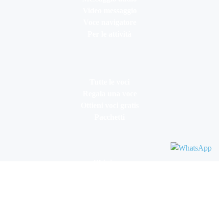
Video messaggio
Voce navigatore
Per le attività
Tutte le voci
Regala una voce
Ottieni voci gratis
Pacchetti
Chi siamo
Monetizza la tua voce
Programma di Affiliazione
Rimani aggiornato
Termini & Condizioni