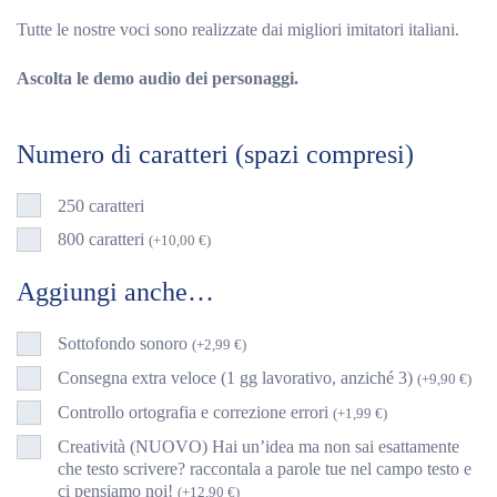
originale
attuale
Tutte le nostre voci sono realizzate dai migliori imitatori italiani.
era:
è:
Ascolta le demo audio dei personaggi.
14,90 €.
9,90 €.
Numero di caratteri (spazi compresi)
250 caratteri
800 caratteri
(
+
10,00
€
)
Aggiungi anche…
Sottofondo sonoro
(
+
2,99
€
)
Consegna extra veloce (1 gg lavorativo, anziché 3)
(
+
9,90
€
)
Controllo ortografia e correzione errori
(
+
1,99
€
)
Creatività (NUOVO) Hai un’idea ma non sai esattamente
che testo scrivere? raccontala a parole tue nel campo testo e
ci pensiamo noi!
(
+
12,90
€
)